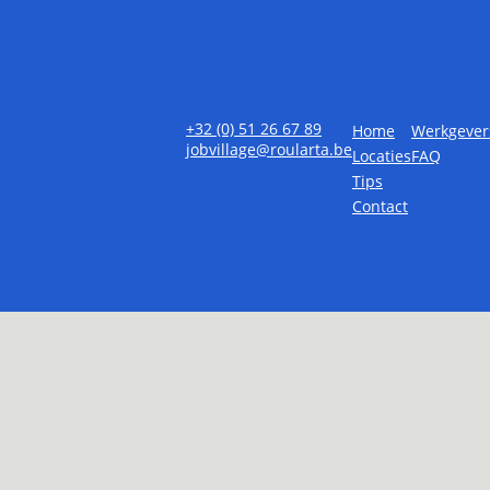
+32 (0) 51 26 67 89
Home
Werkgever
jobvillage@roularta.be
Locaties
FAQ
Tips
Contact